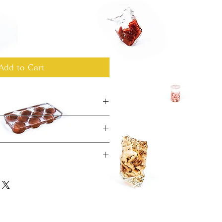
Add to Cart
てください。サイズ、素材、取扱説
ー
徴やおすすめのポイントなどを説明
力してください。商品にご満足いた
て
返品・返金ポリシーと手順を説明し
容を明確にすることで、お客様の信
要時間、梱包など、商品の配送に関
て商品をご購入いただけます。
ください。配送情報を明確にするこ
を獲得し、安心して商品をご購入い