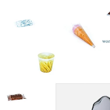
ta
wor