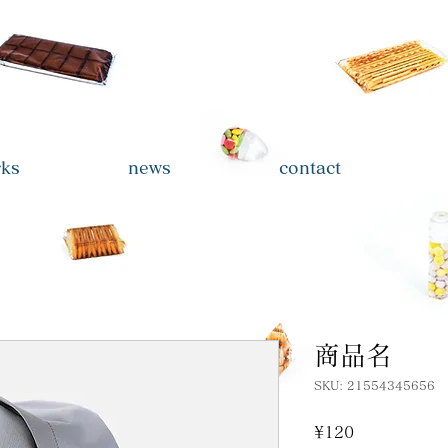
_rabo
ks
news
contact
商品名
SKU: 21554345656
Price
¥120