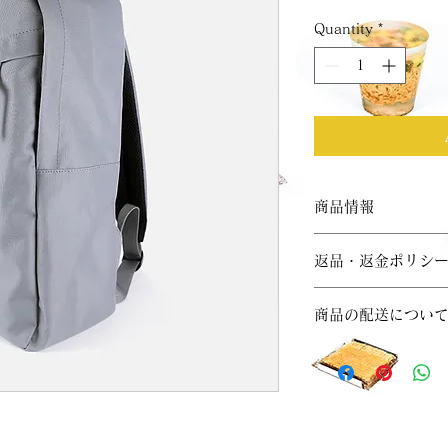
Quantity
*
商品情報
商品の詳細を入力し
返品・返金ポリシ
明に加え、商品の特
しましょう。
返品・返金規約を入
商品の配送につい
だけなかった場合の
ましょう。規約の内
配送地域、料金、所
頼を獲得し、安心し
する情報を入力して
とで、お客様の信頼
ただけます。